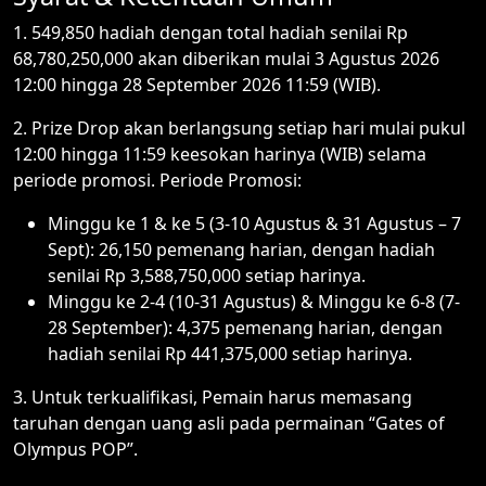
1. 549,850 hadiah dengan total hadiah senilai Rp
68,780,250,000 akan diberikan mulai 3 Agustus 2026
12:00 hingga 28 September 2026 11:59 (WIB).
2. Prize Drop akan berlangsung setiap hari mulai pukul
12:00 hingga 11:59 keesokan harinya (WIB) selama
periode promosi. Periode Promosi:
Minggu ke 1 & ke 5 (3-10 Agustus & 31 Agustus – 7
Sept): 26,150 pemenang harian, dengan hadiah
senilai Rp 3,588,750,000 setiap harinya.
Minggu ke 2-4 (10-31 Agustus) & Minggu ke 6-8 (7-
28 September): 4,375 pemenang harian, dengan
hadiah senilai Rp 441,375,000 setiap harinya.
3. Untuk terkualifikasi, Pemain harus memasang
taruhan dengan uang asli pada permainan “Gates of
Olympus POP”.