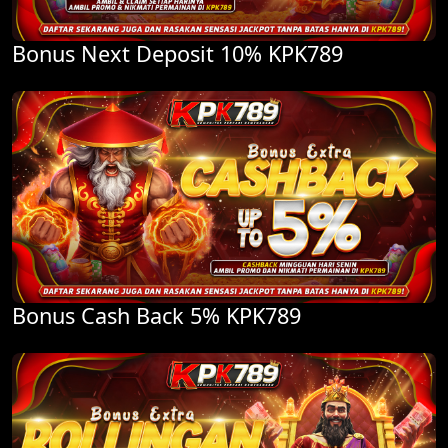
Bonus Next Deposit 10% KPK789
Bonus Cash Back 5% KPK789