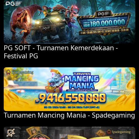
PG SOFT - Turnamen Kemerdekaan -
Festival PG
Turnamen Mancing Mania - Spadegaming