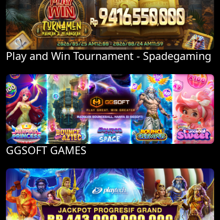
Play and Win Tournament - Spadegaming
GGSOFT GAMES