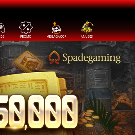
ADE
PROMO
MEGAGACOR
ANUBIS