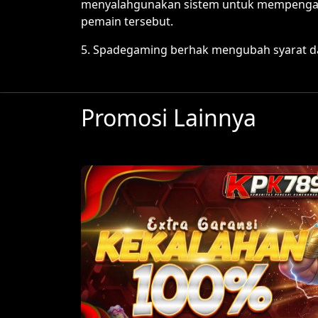
menyalahgunakan sistem untuk mempengaru
pemain tersebut.
5. Spadegaming berhak mengubah syarat d
Promosi Lainnya