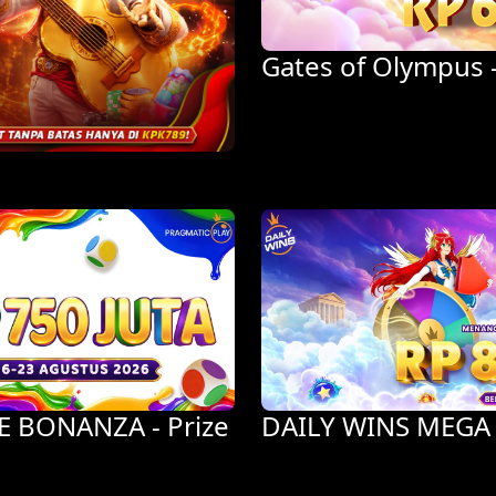
Gates of Olympus -
E BONANZA - Prize
DAILY WINS MEGA 