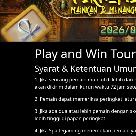
Play and Win To
Syarat & Ketentuan Umu
1. Jika seorang pemain muncul di lebih dar
akan dikirim dalam kurun waktu 72 jam sete
2. Pemain dapat memeriksa peringkat, atur
3. Jika ada dua atau lebih pemain dengan 
lebih tinggi di papan peringkat.
4. Jika Spadegaming menemukan pemain yang