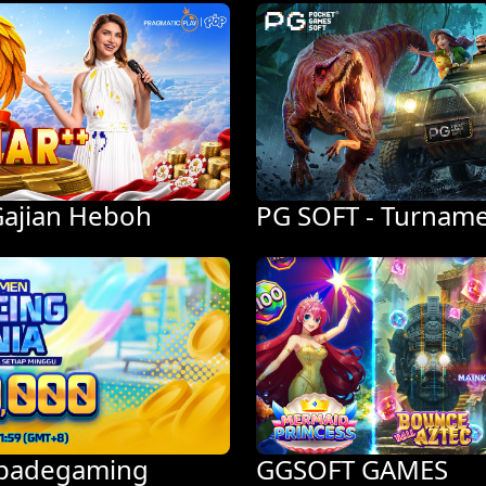
Gajian Heboh
PG SOFT - Turname
Spadegaming
GGSOFT GAMES