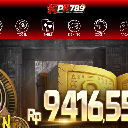
T
TOGEL
TABLE
FISHING
COCK F.
ARC