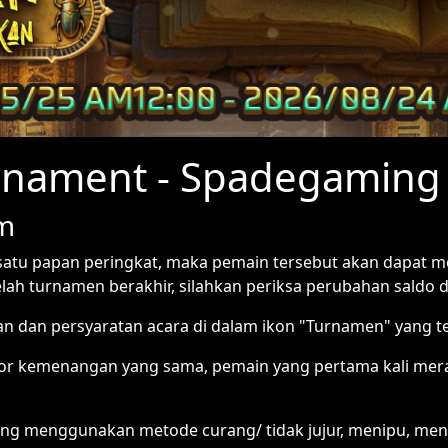
urnament - Spadegaming
m
i satu papan peringkat, maka pemain tersebut akan dapat 
lah turnamen berakhir, silahkan periksa perubahan saldo 
an dan persyaratan acara di dalam ikon "Turnamen" yang te
skor kemenangan yang sama, pemain yang pertama kali merai
 menggunakan metode curang/ tidak jujur, menipu, mengin