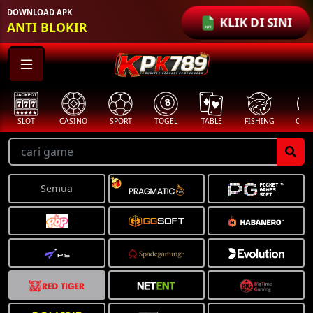
DOWNLOAD APK
KLIK DI SINI
ANTI BLOKIR
CASINO
SPORT
TOGEL
TABLE
FISHING
COCK F.
ARC
Semua