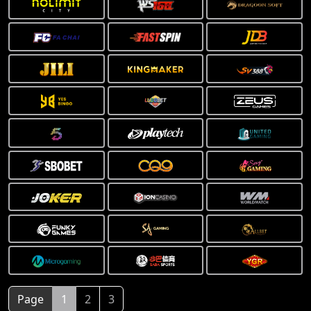
Page
1
2
3