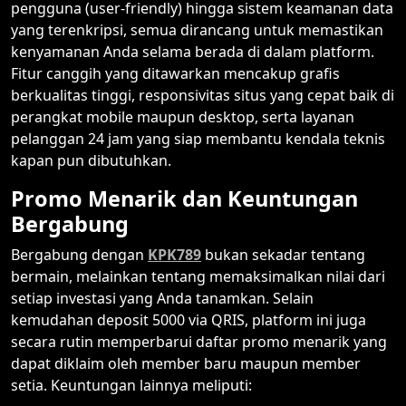
pengguna (user-friendly) hingga sistem keamanan data
yang terenkripsi, semua dirancang untuk memastikan
kenyamanan Anda selama berada di dalam platform.
Fitur canggih yang ditawarkan mencakup grafis
berkualitas tinggi, responsivitas situs yang cepat baik di
perangkat mobile maupun desktop, serta layanan
pelanggan 24 jam yang siap membantu kendala teknis
kapan pun dibutuhkan.
Promo Menarik dan Keuntungan
Bergabung
Bergabung dengan
KPK789
bukan sekadar tentang
bermain, melainkan tentang memaksimalkan nilai dari
setiap investasi yang Anda tanamkan. Selain
kemudahan deposit 5000 via QRIS, platform ini juga
secara rutin memperbarui daftar promo menarik yang
dapat diklaim oleh member baru maupun member
setia. Keuntungan lainnya meliputi: