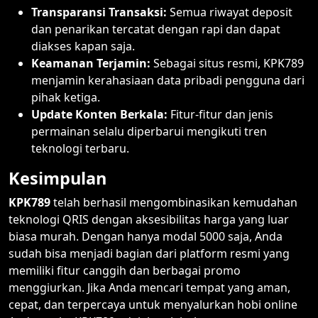
Transparansi Transaksi:
Semua riwayat deposit
dan penarikan tercatat dengan rapi dan dapat
diakses kapan saja.
Keamanan Terjamin:
Sebagai situs resmi, KPK789
menjamin kerahasiaan data pribadi pengguna dari
pihak ketiga.
Update Konten Berkala:
Fitur-fitur dan jenis
permainan selalu diperbarui mengikuti tren
teknologi terbaru.
Kesimpulan
KPK789
telah berhasil mengombinasikan kemudahan
teknologi QRIS dengan aksesibilitas harga yang luar
biasa murah. Dengan hanya modal 5000 saja, Anda
sudah bisa menjadi bagian dari platform resmi yang
memiliki fitur canggih dan berbagai promo
menggiurkan. Jika Anda mencari tempat yang aman,
cepat, dan terpercaya untuk menyalurkan hobi online